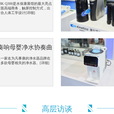
BK Q300是水保康展馆的最大亮点
方面高端商务，触屏控制方式，出
水专家 康尼蒂克高调亮相上海水展
符合人体工学设计
[详细]
上海国际水展(AQUATECHCHINA)如期在国家会展中心举行，
部位于美国俄亥俄州，是世界著名的民用、商用水处理设备制造公司，是欧
奏响母婴净水协奏曲
上一家名为凡事康的净水器品牌在
了多款母婴相关的净水器。
[详细]
高层访谈