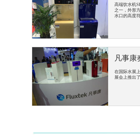
高端饮水机S
之一，外形
美国资深净
水口的高度
为期3天的第11届
于1970年，总
凡事康
在国际水展
展会上推出