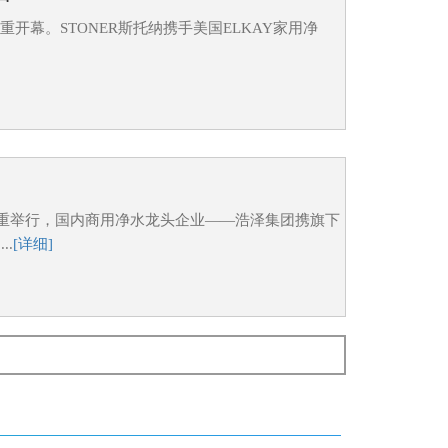
心隆重开幕。STONER斯托纳携手美国ELKAY家用净
展中心隆重举行，国内商用净水龙头企业——浩泽集团携旗下
.
[详细]
用
引超过3400家展商参展。国内商用净水龙头企业——浩
案。
[详细]