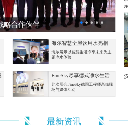
中
净
战略合作伙伴
鹰
料
海尔智慧全屋饮用水亮相
家
海尔展示以智慧生活净享未来为主
题净水体验
案
FineSky尽享德式净水生活
国
此次展会FineSky德国工程师亲临现
场与媒体互动
最新资讯