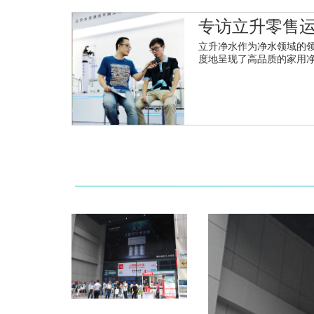
专访立升零售
立升净水作为净水领域的
度地呈现了高品质的家用