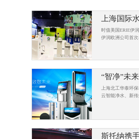
上海国际水展
时值美国ERIE伊
伊润欧洲公司首次
“智净”未
上海北工华泰环保
云智能净水、新传
斯托纳携手