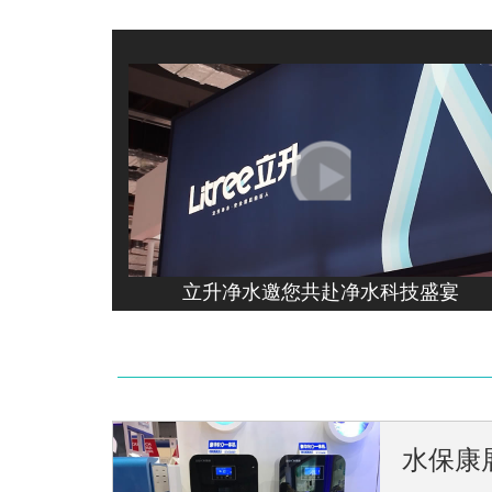
莱式炭晶技
全球知名高端净水
的野外净水站系统
立升净水邀您共赴净水科技盛宴
好一口“智
在本次水展上亮相
渗透水处理技术，
水保康